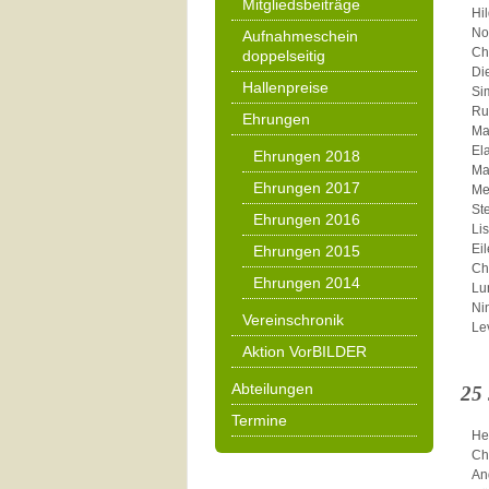
Mitgliedsbeiträge
Hi
No
Aufnahmeschein
Ch
doppelseitig
Di
Hallenpreise
Si
Ru
Ehrungen
Ma
El
Ehrungen 2018
Ma
Ehrungen 2017
Me
St
Ehrungen 2016
Li
Ei
Ehrungen 2015
Ch
Ehrungen 2014
Lu
Ni
Vereinschronik
Le
Aktion VorBILDER
Abteilungen
25
Termine
He
Ch
An