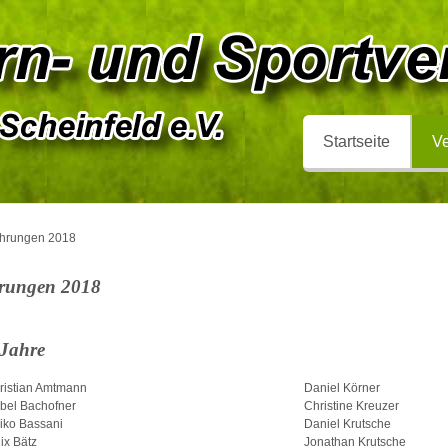
Startseite
Ve
hrungen 2018
rungen 2018
 Jahre
ristian Amtmann
Daniel Körner
abel Bachofner
Christine Kreuzer
iko Bassani
Daniel Krutsche
ix Bätz
Jonathan Krutsche