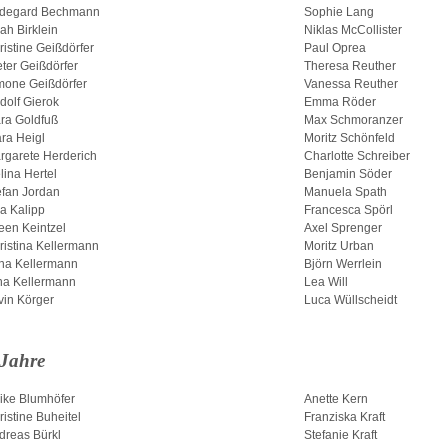
ldegard Bechmann
Sophie Lang
ah Birklein
Niklas McCollister
ristine Geißdörfer
Paul Oprea
eter Geißdörfer
Theresa Reuther
mone Geißdörfer
Vanessa Reuther
dolf Gierok
Emma Röder
ra Goldfuß
Max Schmoranzer
ara Heigl
Moritz Schönfeld
rgarete Herderich
Charlotte Schreiber
lina Hertel
Benjamin Söder
efan Jordan
Manuela Spath
sa Kalipp
Francesca Spörl
leen Keintzel
Axel Sprenger
ristina Kellermann
Moritz Urban
na Kellermann
Björn Werrlein
na Kellermann
Lea Will
vin Körger
Luca Wüllscheidt
 Jahre
ike Blumhöfer
Anette Kern
ristine Buheitel
Franziska Kraft
dreas Bürkl
Stefanie Kraft