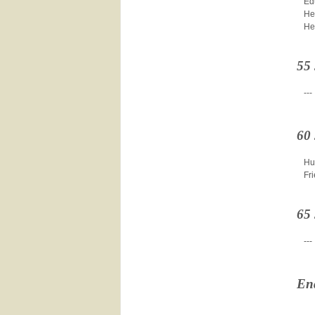
Ed
He
He
55
---
60
Hu
Fr
65
---
En