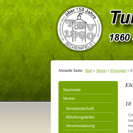
Aktuelle Seite:
Start
Verein
Ehrungen
E
Eh
Startseite
Verein
10
Vorstandschaft
Ch
Abteilungsleiter
Is
Vereinssatzung
He
Fel