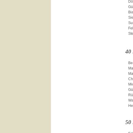
Dö
Gü
Bia
Si
Su
Fe
St
40
Be
Ma
Ma
Ch
Mi
Gü
Rü
Wa
He
50