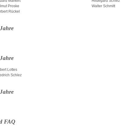
uard Markert
Hildegard Schlez
lmut Proske
Walter Schmitt
rbert Rückel
 Jahre
 Jahre
bert Lottes
iedrich Schlez
 Jahre
d FAQ