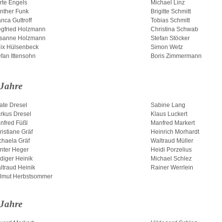
rte Engels
Michael Linz
nther Funk
Brigitte Schmitt
nca Guttroff
Tobias Schmitt
egfried Holzmann
Christina Schwab
sanne Holzmann
Stefan Stöcker
lix Hülsenbeck
Simon Wetz
efan Ittensohn
Boris Zimmermann
 Jahre
ate Dresel
Sabine Lang
rkus Dresel
Klaus Luckert
nfred Füßl
Manfred Markert
ristiane Gräf
Heinrich Morhardt
chaela Gräf
Waltraud Müller
nter Heger
Heidi Porzelius
diger Heinik
Michael Schlez
ltraud Heinik
Rainer Werrlein
lmut Herbstsommer
 Jahre