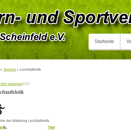
Startseite
Ve
Termine
Leichtathletik
chtathletik
ine der Abteilung Leichtathletik
um
Titel