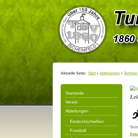
Aktuelle Seite:
Start
Abteilungen
Termine
Startseite
Lei
Verein
Abteilungen
Eisstockschießen
Term
Fussball
Dat