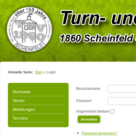
Aktuelle Seite:
Start
Login
Benutzername
Startseite
Verein
Passwort
Abteilungen
Angemeldet bleiben
Termine
Anmelden
Passwort vergessen?