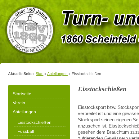
Aktuelle Seite:
Start
Abteilungen
Eisstockschießen
Eisstockschießen
Startseite
Verein
Eisstocksport bzw. Stocksport 
Abteilungen
verbreitet ist und eine gewiss
Stocksport seinen eigenen Sc
Eisstockschießen
anzusehen ist. Eisstockschieße
Fussball
gesehen dem Brauchtum zuzur
zufrierenden Gewässern verbre