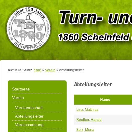
Aktuelle Seite:
Start
Verein
Abteilungsleiter
Abteilungsleiter
Startseite
Verein
Name
Vorstandschaft
Linz, Matthias
Abteilungsleiter
Reuther, Harald
Vereinssatzung
Belz, Mona