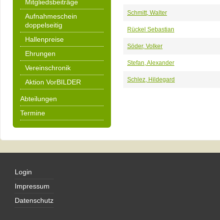
Mitgliedsbeiträge
Schmitt, Walter
Aufnahmeschein
doppelseitig
Rückel Sebastian
Hallenpreise
Söder, Volker
Ehrungen
Stefan, Alexander
Vereinschronik
Schlez, Hildegard
Aktion VorBILDER
Abteilungen
Termine
Login
Impressum
Datenschutz