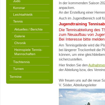
Judo
In der kommenden Saison 202
anpacken.
Koronar
An der Erstellung einer Herr
Leichtathletik
Auch im Jugendbereich soll f
Tennis
Jugendtraining Tennisab
Aktuelles / Berichte
Die Tennisabteilung des T
zum Neuaufbau von Juge
Galerie
Bei Interesse bitte melde
Chronik
Am Tennisgelände wird die P
Heimspiele Tennis-
bei längerer Trockenheit die 
Mannschaften
können, um eine gleichbleibe
sicherzustellen.
Tischtennis
Hier finden Sie den
Aufnahmes
Turnen
der Abteilung bzw, des Vereins
Termine
Wir freuen uns auf die neue S
V. Söder, Abteilungsleiter