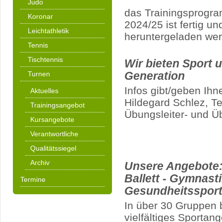
Judo
das Trainingsprogra
Koronar
2024/25 ist fertig 
Leichtathletik
heruntergeladen we
Tennis
Tischtennis
Wir bieten Sport 
Turnen
Generation
Infos gibt/geben Ihne
Aktuelles
Hildegard Schlez, Te
Trainingsangebot
Übungsleiter- und Ü
Kursangebote
Verantwortliche
Qualitätssiegel
Archiv
Unsere Angebote: 
Ballett - Gymnasti
Termine
Gesundheitsspor
In über 30 Gruppen b
vielfältiges Sportan