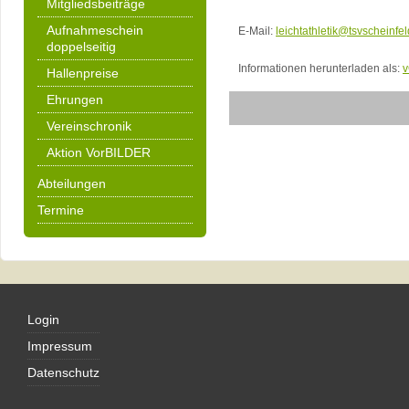
Mitgliedsbeiträge
Aufnahmeschein
E-Mail:
leichtathletik@tsvscheinfe
doppelseitig
Informationen herunterladen als:
v
Hallenpreise
Ehrungen
Vereinschronik
Eine E-Mail senden. Alle mit * mar
Aktion VorBILDER
Abteilungen
Name
*
Termine
E-Mail
*
Betreff
*
Login
Nachricht
*
Impressum
Datenschutz