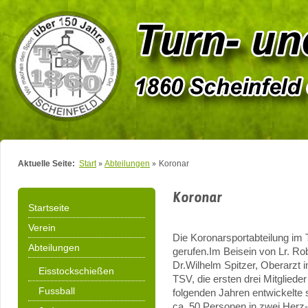
Aktuelle Seite:
Start
Abteilungen
Koronar
Koronar
Startseite
Verein
Die Koronarsportabteilung im
Abteilungen
gerufen.Im Beisein von Lr. Ro
Dr.Wilhelm Spitzer, Oberarzt 
Eisstockschießen
TSV, die ersten drei Mitglied
Fussball
folgenden Jahren entwickelte s
ca. 50 Personen in zwei Herz