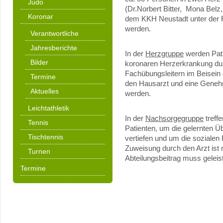
Judo
(Dr.Norbert Bitter, Mona Bel
Koronar
dem KKH Neustadt unter der F
werden.
Verantwortliche
Jahresberichte
In der
Herzgruppe
werden Pati
Bilder
koronaren Herzerkrankung d
Fachübungsleitern im Beisein 
Termine
den Hausarzt und eine Geneh
Aktuelles
werden.
Leichtathletik
In der
Nachsorgegruppe
treff
Tennis
Patienten, um die gelernten 
Tischtennis
vertiefen und um die sozialen
Zuweisung durch den Arzt ist n
Turnen
Abteilungsbeitrag muss geleis
Termine